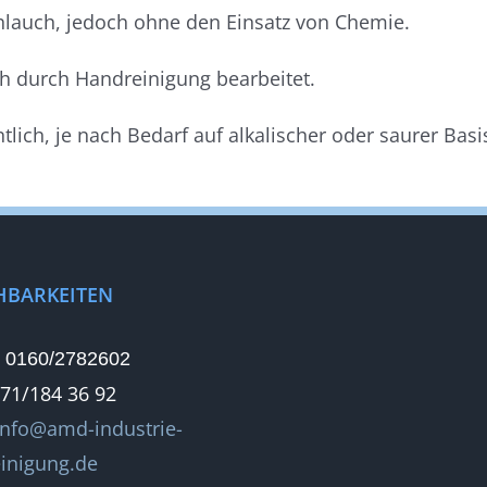
lauch, jedoch ohne den Einsatz von Chemie.
h durch Handreinigung bearbeitet.
lich, je nach Bedarf auf alkalischer oder saurer Basi
HBARKEITEN
:
0160/2782602
471/184 36 92
info@amd-industrie-
einigung.de