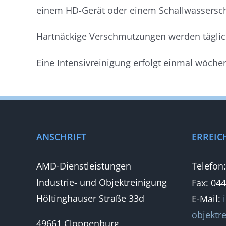
einem HD-Gerät oder einem Schallwassersch
Hartnäckige Verschmutzungen werden täglic
Eine Intensivreinigung erfolgt einmal wöchent
ANSCHRIFT
ERREIC
AMD-Dienstleistungen
Telefon
Industrie- und Objektreinigung
Fax: 04
Höltinghauser Straße 33d
E-Mail:
objektr
49661 Cloppenburg